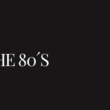
E 80´S